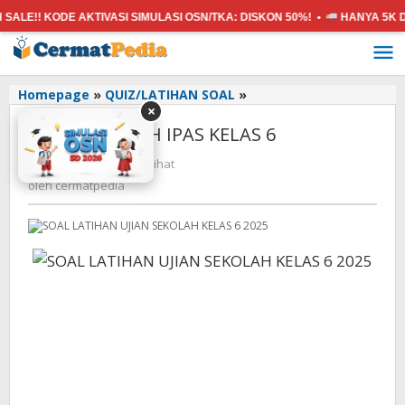
E!! KODE AKTIVASI SIMULASI OSN/TKA:
DISKON 50%! •
HANYA 5K
DAPA
Lewati
ke
konten
UJIAN
Homepage
»
QUIZ/LATIHAN SOAL
»
×
SEKOLAH
UJIAN SEKOLAH IPAS KELAS 6
IPAS
KELAS
oleh
15 April 2025
-
330 Dilihat
6
cermatpedia
oleh
cermatpedia