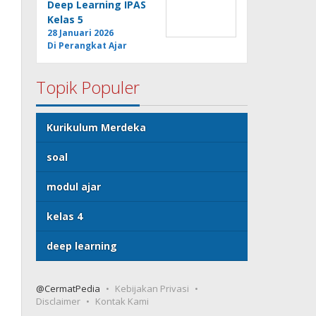
Deep Learning IPAS
Kelas 5
28 Januari 2026
Di Perangkat Ajar
Topik Populer
Kurikulum Merdeka
soal
modul ajar
kelas 4
deep learning
@CermatPedia
Kebijakan Privasi
Disclaimer
Kontak Kami