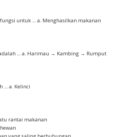
ungsi untuk ... a. Menghasilkan makanan
adalah ... a. Harimau → Kambing → Rumput
.. a. Kelinci
 Satu rantai makanan
 hewan
nan yang saling berhubungan