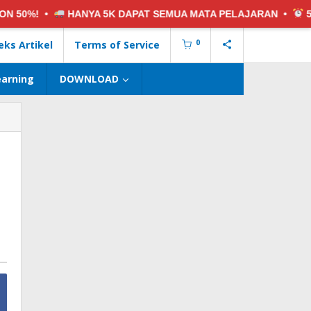
NYA 5K
DAPAT SEMUA MATA PELAJARAN •
5 PAKET SOAL:
G
0
eks Artikel
Terms of Service
earning
DOWNLOAD