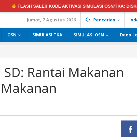
ALE!! KODE AKTIVASI SIMULASI OSN/TKA:
DISKON 50%! •
HA
Jumat, 7 Agustus 2026
Pencarian
Ind
OSN
SIMULASI TKA
SIMULASI OSN
Deep L
A SD: Rantai Makanan
g Makanan
n
n