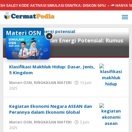
 SALE!! KODE AKTIVASI SIMULASI OSN/TKA:
DISKON 50%! •
HANYA 5K
D
Lewati
ke
konten
Materi OSN
×
Energi Kinetik dan Energi Potensial: Rumus
dan Contoh
Materi
OSN
Klasifikasi Makhluk Hidup: Dasar, Jenis,
,
RINGKASAN
5 Kingdom
MATERI
Materi OSN
,
RINGKASAN MATERI
13 Juni
oleh
2025
13
cermatpedia
Juni
2025
oleh
Kegiatan Ekonomi Negara ASEAN dan
cermatpedia
Perannya dalam Ekonomi Global
Materi OSN
,
RINGKASAN MATERI
3 Juni
oleh
2025