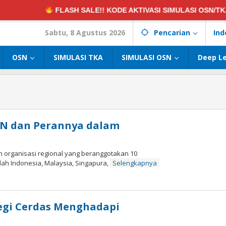
FLASH SALE!! KODE AKTIVASI SIMULASI OSN/TKA:
DISK
Sabtu, 8 Agustus 2026
Pencarian
Ind
OSN
SIMULASI TKA
SIMULASI OSN
Deep L
AN dan Perannya dalam
h organisasi regional yang beranggotakan 10
lah Indonesia, Malaysia, Singapura,
Selengkapnya
eh
rmatpedia
egi Cerdas Menghadapi