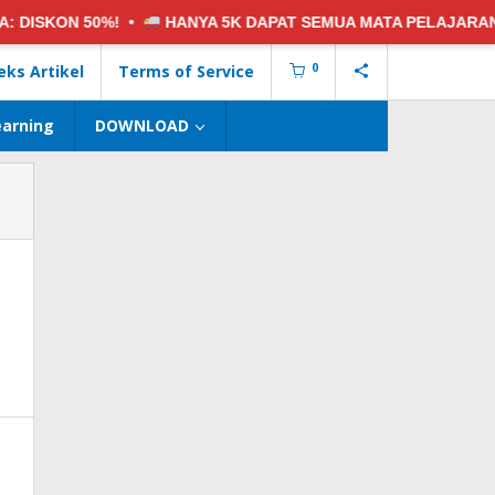
ON 50%! •
HANYA 5K
DAPAT SEMUA MATA PELAJARAN •
0
eks Artikel
Terms of Service
earning
DOWNLOAD