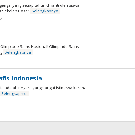
engsi yang setiap tahun dinanti oleh siswa
ng Sekolah Dasar
Selengkapnya
oleh
5
cermatpedia
 Olimpiade Sains Nasional! Olimpiade Sains
ng
Selengkapnya
afis Indonesia
sia adalah negara yang sangat istimewa karena
Selengkapnya