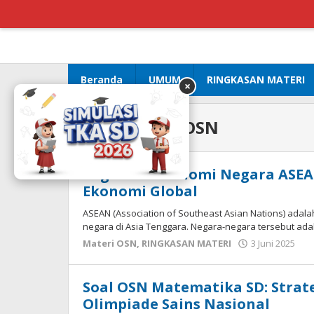
Lewati
ke
konten
Beranda
UMUM
RINGKASAN MATERI
×
Tag:
Materi OSN
Kegiatan Ekonomi Negara ASE
Ekonomi Global
ASEAN (Association of Southeast Asian Nations) adala
negara di Asia Tenggara. Negara-negara tersebut ada
ol
Materi OSN
,
RINGKASAN MATERI
3 Juni 2025
ce
Soal OSN Matematika SD: Strat
Olimpiade Sains Nasional