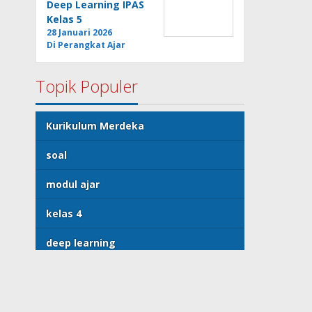
Deep Learning IPAS
Kelas 5
28 Januari 2026
Di Perangkat Ajar
Topik Populer
Kurikulum Merdeka
soal
modul ajar
kelas 4
deep learning
@CermatPedia
Kebijakan Privasi
Disclaimer
Kontak Kami