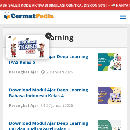
 SALE!! KODE AKTIVASI SIMULASI OSN/TKA:
DISKON 50%! •
HANYA 5K
Lewati
ke
konten
Tag:
deep learning
×
Download Modul Ajar Deep Learning
IPAS Kelas 5
oleh
Perangkat Ajar
28 Januari 2026
cermatpedia
Download Modul Ajar Deep Learning
Bahasa Indonesia Kelas 4
oleh
Perangkat Ajar
27 Januari 2026
cermatpedia
Download Modul Ajar Deep Learning
PAI dan Budi Pekerti Kelas 3