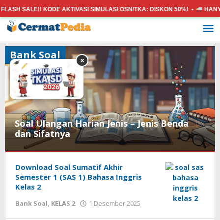
SH SALE!! KODE AKTIVASI SIMULASI OSN/TKA:
DISKON 50%! •
HANYA 5
Lewati
ke
konten
Bank Soal
×
Soal Ulangan Harian Jenis – Jenis Benda
dan Sifatnya
Bank
Soal
Download Soal Sumatif Akhir
Semester 1 (SAS 1) Bahasa Inggris
4
Kelas 2
Februari
oleh
Bank Soal
,
KELAS 2
1 Desember 2025
2026
cermatpedia
oleh