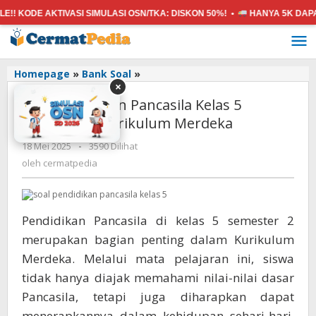
E AKTIVASI SIMULASI OSN/TKA:
DISKON 50%! •
HANYA 5K
DAPAT SEMU
Lewati
ke
konten
Soal
Homepage
»
Bank Soal
»
×
Pendidikan
Soal Pendidikan Pancasila Kelas 5
Pancasila
Kelas
Semester 2 Kurikulum Merdeka
5
oleh
18 Mei 2025
-
3590 Dilihat
Semester
cermatpedia
2
oleh
cermatpedia
Kurikulum
Merdeka
Pendidikan Pancasila di kelas 5 semester 2
merupakan bagian penting dalam Kurikulum
Merdeka. Melalui mata pelajaran ini, siswa
tidak hanya diajak memahami nilai-nilai dasar
Pancasila, tetapi juga diharapkan dapat
menerapkannya dalam kehidupan sehari-hari.