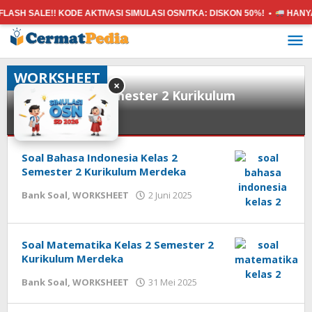
SH SALE!! KODE AKTIVASI SIMULASI OSN/TKA:
DISKON 50%! •
HANYA 5
Lewati
ke
konten
WORKSHEET
×
Soal Kelas 2 Semester 2 Kurikulum
Merdeka
Bank
Soal
Soal Bahasa Indonesia Kelas 2
,
WORKSHEET
Semester 2 Kurikulum Merdeka
oleh
Bank Soal
,
WORKSHEET
2 Juni 2025
2
cermatpedia
Juni
2025
oleh
Soal Matematika Kelas 2 Semester 2
cermatpedia
Kurikulum Merdeka
oleh
Bank Soal
,
WORKSHEET
31 Mei 2025
cermatpedia