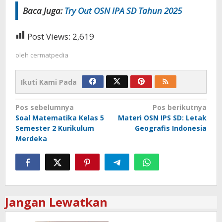
Baca Juga:
Try Out OSN IPA SD Tahun 2025
Post Views:
2,619
oleh
cermatpedia
Ikuti Kami Pada
Navigasi
Pos sebelumnya
Pos berikutnya
Soal Matematika Kelas 5
Materi OSN IPS SD: Letak
pos
Semester 2 Kurikulum
Geografis Indonesia
Merdeka
Jangan Lewatkan