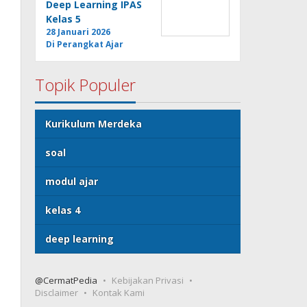
Deep Learning IPAS
Kelas 5
28 Januari 2026
Di Perangkat Ajar
Topik Populer
Kurikulum Merdeka
soal
modul ajar
kelas 4
deep learning
@CermatPedia
Kebijakan Privasi
Disclaimer
Kontak Kami