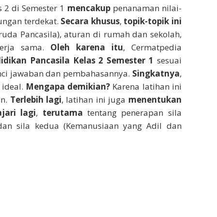
s 2 di Semester 1
mencakup
penanaman nilai-
kungan terdekat.
Secara khusus
,
topik-topik ini
da Pancasila), aturan di rumah dan sekolah,
erja sama.
Oleh karena itu
, Cermatpedia
dikan Pancasila Kelas 2 Semester 1
sesuai
nci jawaban dan pembahasannya.
Singkatnya
,
 ideal.
Mengapa demikian?
Karena latihan ini
n.
Terlebih lagi
, latihan ini juga
menentukan
jari lagi
,
terutama
tentang penerapan sila
an sila kedua (Kemanusiaan yang Adil dan