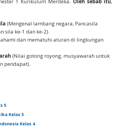
emester 1 Kurikulum Merdeka.
Oleh sebab itu
,
ila
(Mengenal lambang negara, Pancasila
 sila ke-1 dan ke-2).
hami dan mematuhi aturan di lingkungan
arah
(Nilai gotong royong, musyawarah untuk
n pendapat).
s 5
ika Kelas 5
ndonesia Kelas 4