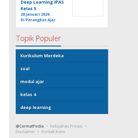
Deep Learning IPAS
Kelas 5
28 Januari 2026
Di Perangkat Ajar
Topik Populer
Kurikulum Merdeka
soal
modul ajar
kelas 4
deep learning
@CermatPedia
Kebijakan Privasi
Disclaimer
Kontak Kami