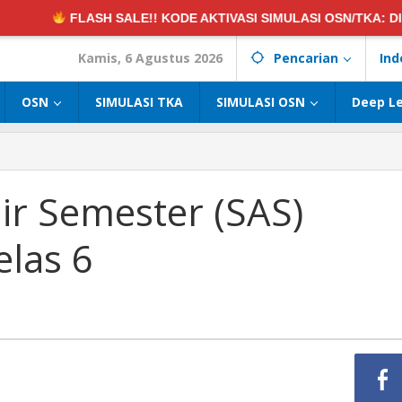
H SALE!! KODE AKTIVASI SIMULASI OSN/TKA:
DISKON 50%! •
Kamis, 6 Agustus 2026
Pencarian
Ind
OSN
SIMULASI TKA
SIMULASI OSN
Deep L
ir Semester (SAS)
elas 6