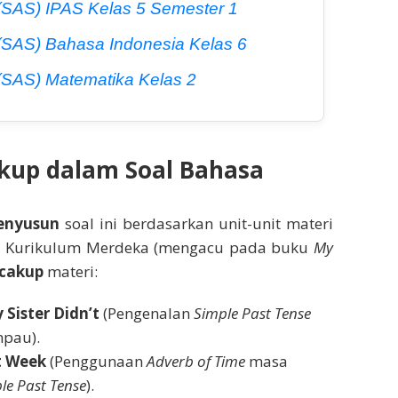
 (SAS) IPAS Kelas 5 Semester 1
 (SAS) Bahasa Indonesia Kelas 6
 (SAS) Matematika Kelas 2
akup dalam Soal Bahasa
enyusun
soal ini berdasarkan unit-unit materi
r 1 Kurikulum Merdeka (mengacu pada buku
My
cakup
materi:
 Sister Didn’t
(Pengenalan
Simple Past Tense
pau).
t Week
(Penggunaan
Adverb of Time
masa
le Past Tense
).