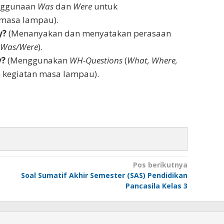
nggunaan
Was
dan
Were
untuk
 masa lampau).
y?
(Menanyakan dan menyatakan perasaan
Was/Were
).
y?
(Menggunakan
WH-Questions
(
What, Where,
 kegiatan masa lampau).
Pos berikutnya
Soal Sumatif Akhir Semester (SAS) Pendidikan
Pancasila Kelas 3