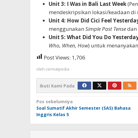
Unit 3: I Was in Bali Last Week
(Pe
mendeskripsikan lokasi/keadaan di
Unit 4: How Did Cici Feel Yesterda
menggunakan
Simple Past Tense
dan
Unit 5: What Did You Do Yesterda
Who, When, How
) untuk menanyakan
Post Views:
1,706
oleh
cermatpedia
Ikuti Kami Pada
Navigasi
Pos sebelumnya
Soal Sumatif Akhir Semester (SAS) Bahasa
pos
Inggris Kelas 5