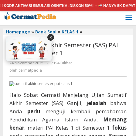
 AKTIVASI SIMULASI OSN/TKA:
DISKON 50%! •
HANYA 5K
DAPAT SEMUA
Lewati
ke
konten
Soal
Homepage
»
Bank Soal
»
KELAS 1
»
×
Sumatif
Soal Sumatif Akhir Semester (SAS) PAI
Akhir
Semester
Kelas 1 Semester 1
(SAS)
oleh
24 November 2025
-
2194 Dilihat
PAI
cermatpedia
Kelas
oleh
cermatpedia
1
Semester
1
Halo Sobat Cermat! Menjelang Ujian Sumatif
Akhir Semester (SAS) Ganjil,
jelaslah
bahwa
Anda
perlu
menguji kembali pemahaman
Pendidikan Agama Islam Anda.
Memang
benar
, materi PAI Kelas 1 di Semester 1
fokus
pada pengenalan dasar-dasar agama.
Secara