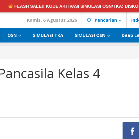
E!! KODE AKTIVASI SIMULASI OSN/TKA:
DISKON 50%! •
HAN
Kamis, 6 Agustus 2026
Pencarian
Ind
OSN
SIMULASI TKA
SIMULASI OSN
Deep L
Pancasila Kelas 4