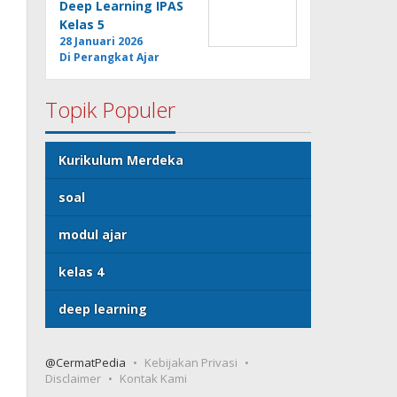
Deep Learning IPAS
Kelas 5
28 Januari 2026
Di Perangkat Ajar
Topik Populer
Kurikulum Merdeka
soal
modul ajar
kelas 4
deep learning
@CermatPedia
Kebijakan Privasi
Disclaimer
Kontak Kami