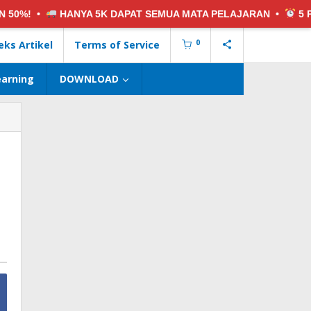
YA 5K
DAPAT SEMUA MATA PELAJARAN •
5 PAKET SOAL:
GRA
0
eks Artikel
Terms of Service
earning
DOWNLOAD