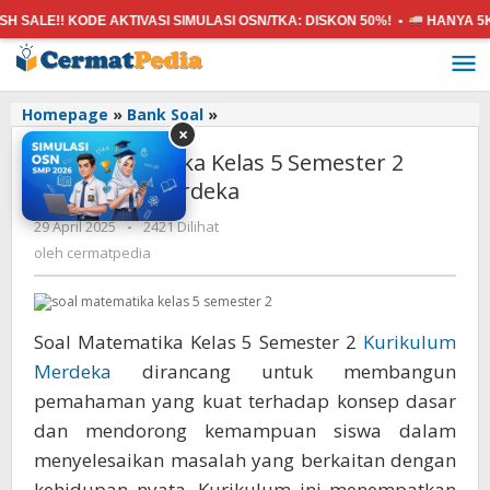
!! KODE AKTIVASI SIMULASI OSN/TKA:
DISKON 50%! •
HANYA 5K
DAPAT
Lewati
ke
konten
Soal
Homepage
»
Bank Soal
»
×
Matematika
Soal Matematika Kelas 5 Semester 2
Kelas
5
Kurikulum Merdeka
Semester
oleh
29 April 2025
-
2421 Dilihat
2
cermatpedia
Kurikulum
oleh
cermatpedia
Merdeka
Soal Matematika Kelas 5 Semester 2
Kurikulum
Merdeka
dirancang untuk membangun
pemahaman yang kuat terhadap konsep dasar
dan mendorong kemampuan siswa dalam
menyelesaikan masalah yang berkaitan dengan
kehidupan nyata. Kurikulum ini menempatkan