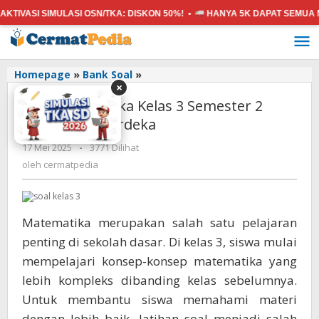
 SIMULASI OSN/TKA:
DISKON 50%! •
HANYA 5K
DAPAT SEMUA MATA PE
Lewati
ke
konten
Soal
Homepage
»
Bank Soal
»
×
Matematika
Soal Matematika Kelas 3 Semester 2
Kelas
3
Kurikulum Merdeka
Semester
oleh
17 Mei 2025
-
3771 Dilihat
2
cermatpedia
Kurikulum
oleh
cermatpedia
Merdeka
Matematika merupakan salah satu pelajaran
penting di sekolah dasar. Di kelas 3, siswa mulai
mempelajari konsep-konsep matematika yang
lebih kompleks dibanding kelas sebelumnya.
Untuk membantu siswa memahami materi
dengan lebih baik, latihan soal menjadi salah