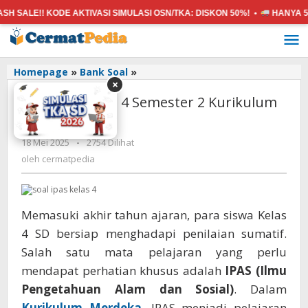
E!! KODE AKTIVASI SIMULASI OSN/TKA:
DISKON 50%! •
HANYA 5K
DAPA
Lewati
ke
konten
Soal
Homepage
»
Bank Soal
»
×
IPAS
Soal IPAS Kelas 4 Semester 2 Kurikulum
Kelas
4
Merdeka
Semester
oleh
18 Mei 2025
-
2754 Dilihat
2
cermatpedia
Kurikulum
oleh
cermatpedia
Merdeka
Memasuki akhir tahun ajaran, para siswa Kelas
4 SD bersiap menghadapi penilaian sumatif.
Salah satu mata pelajaran yang perlu
mendapat perhatian khusus adalah
IPAS (Ilmu
Pengetahuan Alam dan Sosial)
. Dalam
Kurikulum Merdeka
, IPAS menjadi pelajaran