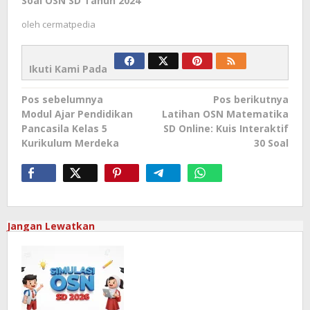
Soal OSN SD Tahun 2024
oleh
cermatpedia
Ikuti Kami Pada
Navigasi
Pos sebelumnya
Pos berikutnya
pos
Modul Ajar Pendidikan
Latihan OSN Matematika
Pancasila Kelas 5
SD Online: Kuis Interaktif
Kurikulum Merdeka
30 Soal
Jangan Lewatkan