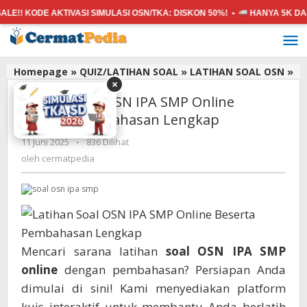
 KODE AKTIVASI SIMULASI OSN/TKA:
DISKON 50%! •
HANYA 5K
DAPAT S
Lewati
ke
konten
La
Homepage
»
QUIZ/LATIHAN SOAL
»
LATIHAN SOAL OSN
»
×
So
Latihan Soal OSN IPA SMP Online
OS
IP
Beserta Pembahasan Lengkap
SM
oleh
11 Juni 2025
-
836 Dilihat
On
cermatpedia
Be
oleh
cermatpedia
Pe
Le
Mencari sarana latihan
soal
OSN IPA
SMP
online
dengan pembahasan? Persiapan Anda
dimulai di sini! Kami menyediakan platform
kuis interaktif untuk membantu Anda berlatih