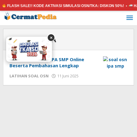
FLASH SALE!! KODE AKTIVASI SIMULASI OSN/TKA:
DISKON 50%! •
HA
Lewati
ke
konten
Tag:
OSN IPA
×
Latihan Soal OSN IPA SMP Online
Beserta Pembahasan Lengkap
oleh
LATIHAN SOAL OSN
11 Juni 2025
cermatpedia