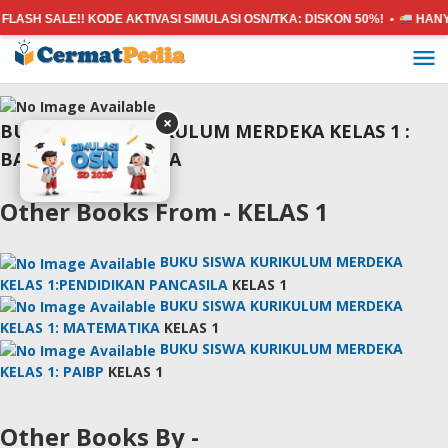
FLASH SALE!! KODE AKTIVASI SIMULASI OSN/TKA:
DISKON 50%! •
HANY
Lewati
ke
konten
×
BUKU SISWA KURIKULUM MERDEKA KELAS 1 :
BAHASA INDONESIA
Other Books From - KELAS 1
BUKU SISWA KURIKULUM MERDEKA
KELAS 1:PENDIDIKAN PANCASILA
KELAS 1
BUKU SISWA KURIKULUM MERDEKA
KELAS 1: MATEMATIKA
KELAS 1
BUKU SISWA KURIKULUM MERDEKA
KELAS 1: PAIBP
KELAS 1
Other Books By -