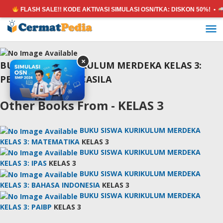
FLASH SALE!! KODE AKTIVASI SIMULASI OSN/TKA:
DISKON 50%! •
Lewati
ke
konten
×
BUKU SISWA KURIKULUM MERDEKA KELAS 3:
PENDIDIKAN PANCASILA
Other Books From - KELAS 3
BUKU SISWA KURIKULUM MERDEKA
KELAS 3: MATEMATIKA
KELAS 3
BUKU SISWA KURIKULUM MERDEKA
KELAS 3: IPAS
KELAS 3
BUKU SISWA KURIKULUM MERDEKA
KELAS 3: BAHASA INDONESIA
KELAS 3
BUKU SISWA KURIKULUM MERDEKA
KELAS 3: PAIBP
KELAS 3