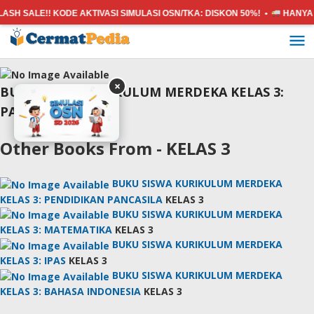
ASH SALE!! KODE AKTIVASI SIMULASI OSN/TKA:
DISKON 50%! •
HANYA 
Lewati
ke
konten
×
BUKU SISWA KURIKULUM MERDEKA KELAS 3:
PAIBP
Other Books From - KELAS 3
BUKU SISWA KURIKULUM MERDEKA
KELAS 3: PENDIDIKAN PANCASILA
KELAS 3
BUKU SISWA KURIKULUM MERDEKA
KELAS 3: MATEMATIKA
KELAS 3
BUKU SISWA KURIKULUM MERDEKA
KELAS 3: IPAS
KELAS 3
BUKU SISWA KURIKULUM MERDEKA
KELAS 3: BAHASA INDONESIA
KELAS 3