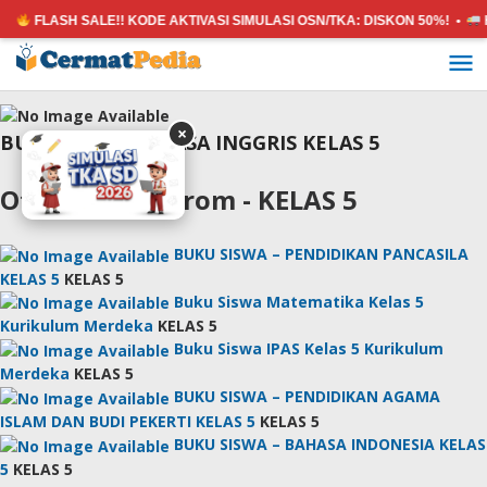
FLASH SALE!! KODE AKTIVASI SIMULASI OSN/TKA:
DISKON 50%! •
H
Lewati
ke
konten
×
BUKU SISWA-BAHASA INGGRIS KELAS 5
Other Books From - KELAS 5
BUKU SISWA – PENDIDIKAN PANCASILA
KELAS 5
KELAS 5
Buku Siswa Matematika Kelas 5
Kurikulum Merdeka
KELAS 5
Buku Siswa IPAS Kelas 5 Kurikulum
Merdeka
KELAS 5
BUKU SISWA – PENDIDIKAN AGAMA
ISLAM DAN BUDI PEKERTI KELAS 5
KELAS 5
BUKU SISWA – BAHASA INDONESIA KELAS
5
KELAS 5