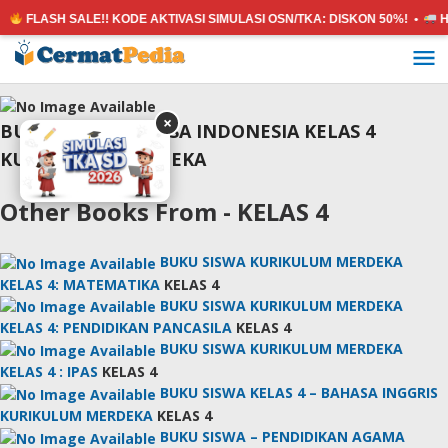
FLASH SALE!! KODE AKTIVASI SIMULASI OSN/TKA:
DISKON 50%! •
H
Lewati
ke
konten
×
BUKU SISWA BAHASA INDONESIA KELAS 4
KURIKULUM MERDEKA
Other Books From - KELAS 4
BUKU SISWA KURIKULUM MERDEKA
KELAS 4: MATEMATIKA
KELAS 4
BUKU SISWA KURIKULUM MERDEKA
KELAS 4: PENDIDIKAN PANCASILA
KELAS 4
BUKU SISWA KURIKULUM MERDEKA
KELAS 4 : IPAS
KELAS 4
BUKU SISWA KELAS 4 – BAHASA INGGRIS
KURIKULUM MERDEKA
KELAS 4
BUKU SISWA – PENDIDIKAN AGAMA