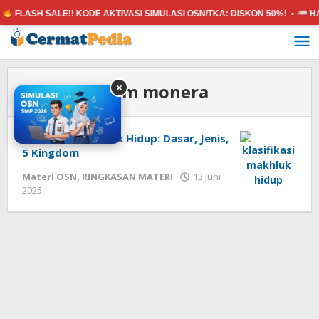
FLASH SALE!! KODE AKTIVASI SIMULASI OSN/TKA:
DISKON 50%! •
HAN
Lewati
ke
konten
Tag:
kingdom monera
×
Klasifikasi Makhluk Hidup: Dasar, Jenis,
5 Kingdom
Materi OSN
,
RINGKASAN MATERI
13 Juni
oleh
2025
cermatpedia