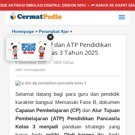
ASI SIMULASI OSN/TKA:
DISKON 50%! •
HANYA 5K
DAPAT SEMUA MATA
Lewati
ke
konten
Download
Homepage
»
Perangkat Ajar
»
×
CP
Download CP dan ATP Pendidikan
dan
ATP
Pancasila Kelas 3 Tahun 2025
Pendidikan
oleh
6 Desember 2025
-
2869 Dilihat
Pancasila
cermatpedia
Kelas
oleh
cermatpedia
3
Tahun
2025
Selamat datang bagi para guru dan pendidik
karakter bangsa! Memasuki Fase B, dokumen
Capaian Pembelajaran (CP)
dan
Alur Tujuan
Pembelajaran (ATP) Pendidikan Pancasila
Kelas 3
menjadi
panduan strategis yang
harus Anda
miliki
.
Oleh karena itu
, Anda