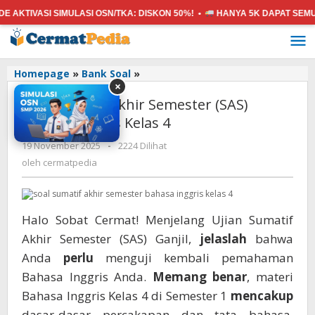
VASI SIMULASI OSN/TKA:
DISKON 50%! •
HANYA 5K
DAPAT SEMUA MAT
Lewati
ke
konten
Soal
Homepage
»
Bank Soal
»
×
Sumatif
Soal Sumatif Akhir Semester (SAS)
Akhir
Semester
Bahasa Inggris Kelas 4
(SAS)
oleh
19 November 2025
-
2224 Dilihat
Bahasa
cermatpedia
Inggris
oleh
cermatpedia
Kelas
4
Halo Sobat Cermat! Menjelang Ujian Sumatif
Akhir Semester (SAS) Ganjil,
jelaslah
bahwa
Anda
perlu
menguji kembali pemahaman
Bahasa Inggris Anda.
Memang benar
, materi
Bahasa Inggris Kelas 4 di Semester 1
mencakup
dasar-dasar percakapan dan tata bahasa,