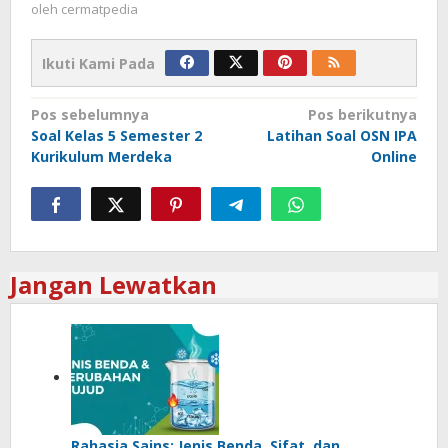
oleh
cermatpedia
Ikuti Kami Pada
Navigasi
Pos sebelumnya
Pos berikutnya
Soal Kelas 5 Semester 2
Latihan Soal OSN IPA
pos
Kurikulum Merdeka
Online
Jangan Lewatkan
Rahasia Sains: Jenis Benda, Sifat, dan