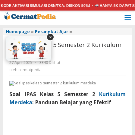
TIVASI SIMULASI OSN/TKA:
DISKON 50%! •
HANYA 5K
DAPAT SEMUA M
Lewati
ke
konten
Soal
Homepage
»
Perangkat Ajar
»
×
IPAS
Soal IPAS Kelas 5 Semester 2 Kurikulum
Kelas
5
Merdeka
Semester
oleh
27 April 2025
-
3340 Dilihat
2
cermatpedia
Kurikulum
oleh
cermatpedia
Merdeka
Soal IPAS Kelas 5 Semester 2
Kurikulum
Merdeka
: Panduan Belajar yang Efektif