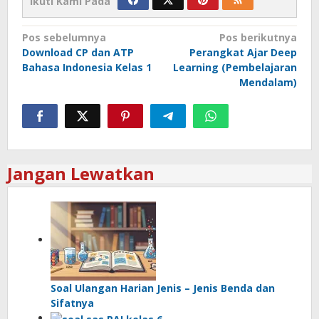
Ikuti Kami Pada
Navigasi
Pos sebelumnya
Pos berikutnya
Download CP dan ATP
Perangkat Ajar Deep
pos
Bahasa Indonesia Kelas 1
Learning (Pembelajaran
Mendalam)
Jangan Lewatkan
Soal Ulangan Harian Jenis – Jenis Benda dan
Sifatnya