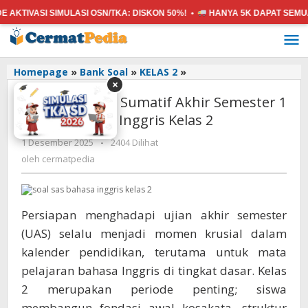
SI SIMULASI OSN/TKA:
DISKON 50%! •
HANYA 5K
DAPAT SEMUA MATA 
Lewati
ke
konten
Download
Homepage
»
Bank Soal
»
KELAS 2
»
×
Soal
Download Soal Sumatif Akhir Semester 1
Sumatif
Akhir
(SAS 1) Bahasa Inggris Kelas 2
Semester
oleh
1 Desember 2025
-
2404 Dilihat
1
cermatpedia
(SAS
oleh
cermatpedia
1)
Bahasa
Inggris
Persiapan menghadapi ujian akhir semester
Kelas
2
(UAS) selalu menjadi momen krusial dalam
kalender pendidikan, terutama untuk mata
pelajaran bahasa Inggris di tingkat dasar. Kelas
2 merupakan periode penting; siswa
membangun fondasi awal kosakata, struktur