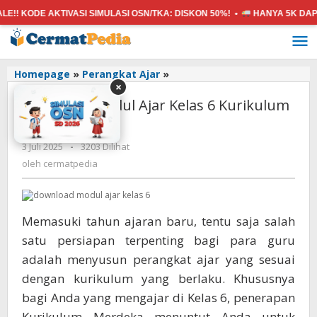
AKTIVASI SIMULASI OSN/TKA:
DISKON 50%! •
HANYA 5K
DAPAT SEMUA
Lewati
ke
konten
Download
Homepage
»
Perangkat Ajar
»
×
Modul
Download Modul Ajar Kelas 6 Kurikulum
Ajar
Kelas
Merdeka
6
oleh
3 Juli 2025
-
3203 Dilihat
Kurikulum
cermatpedia
Merdeka
oleh
cermatpedia
Memasuki tahun ajaran baru, tentu saja salah
satu persiapan terpenting bagi para guru
adalah menyusun perangkat ajar yang sesuai
dengan kurikulum yang berlaku. Khususnya
bagi Anda yang mengajar di Kelas 6, penerapan
Kurikulum Merdeka menuntut Anda untuk