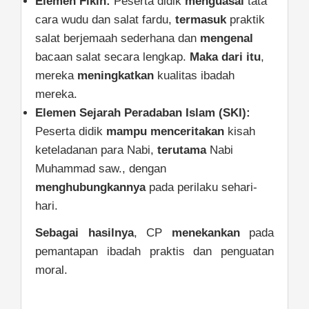
Elemen Fikih:
Peserta didik
menguasai
tata
cara wudu dan salat fardu,
termasuk
praktik
salat berjemaah sederhana dan
mengenal
bacaan salat secara lengkap.
Maka dari itu
,
mereka
meningkatkan
kualitas ibadah
mereka.
Elemen Sejarah Peradaban Islam (SKI):
Peserta didik
mampu
menceritakan
kisah
keteladanan para Nabi,
terutama
Nabi
Muhammad saw., dengan
menghubungkannya
pada perilaku sehari-
hari.
Sebagai hasilnya
, CP
menekankan
pada
pemantapan ibadah praktis dan penguatan
moral.