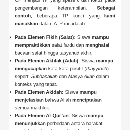
CP menjadi TP yang spesifik dan fokus pada
pengembangan keterampilan.
Sebagai
contoh
, beberapa TP kunci yang
kami
masukkan
dalam ATP ini adalah:
Pada Elemen Fikih (Salat):
Siswa
mampu
mempraktikkan
salat fardu dan
menghafal
bacaan salat hingga tasyahud akhir.
Pada Elemen Akhlak (Adab):
Siswa
mampu
mengucapkan
kata-kata positif (
thayyibah
)
seperti
Subhanallah
dan
Masya Allah
dalam
konteks yang tepat.
Pada Elemen Akidah:
Siswa
mampu
menjelaskan
bahwa Allah
menciptakan
semua makhluk.
Pada Elemen Al-Qur’an:
Siswa
mampu
menunjukkan
perbedaan antara harakat