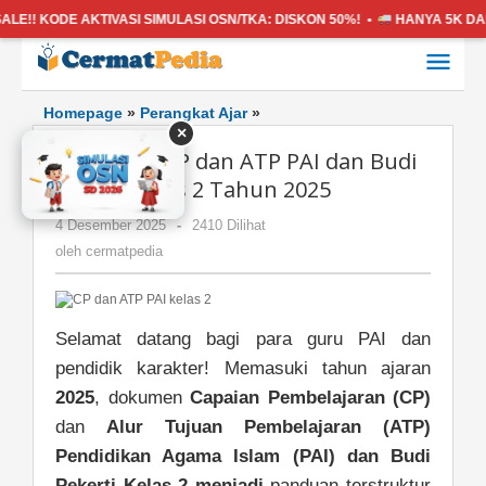
E AKTIVASI SIMULASI OSN/TKA:
DISKON 50%! •
HANYA 5K
DAPAT SEMU
Lewati
ke
konten
Download
Homepage
»
Perangkat Ajar
»
×
CP
Download CP dan ATP PAI dan Budi
dan
ATP
Pekerti Kelas 2 Tahun 2025
PAI
oleh
4 Desember 2025
-
2410 Dilihat
dan
cermatpedia
Budi
oleh
cermatpedia
Pekerti
Kelas
2
Selamat datang bagi para guru PAI dan
Tahun
2025
pendidik karakter! Memasuki tahun ajaran
2025
, dokumen
Capaian Pembelajaran (CP)
dan
Alur Tujuan Pembelajaran (ATP)
Pendidikan Agama Islam (PAI) dan Budi
Pekerti Kelas 2
menjadi
panduan terstruktur