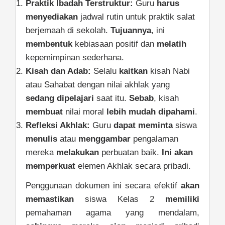
Praktik Ibadah Terstruktur:
Guru
harus
menyediakan
jadwal rutin untuk praktik salat
berjemaah di sekolah.
Tujuannya
, ini
membentuk
kebiasaan positif dan
melatih
kepemimpinan sederhana.
Kisah dan Adab:
Selalu
kaitkan
kisah Nabi
atau Sahabat dengan nilai akhlak yang
sedang dipelajari
saat itu.
Sebab
, kisah
membuat
nilai moral
lebih mudah
dipahami
.
Refleksi Akhlak:
Guru
dapat meminta
siswa
menulis
atau
menggambar
pengalaman
mereka
melakukan
perbuatan baik.
Ini akan
memperkuat
elemen Akhlak secara pribadi.
Penggunaan dokumen ini secara efektif
akan
memastikan
siswa Kelas 2
memiliki
pemahaman agama yang mendalam,