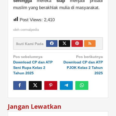
sehingga
mereka
siap
menjadi pribadi
muslim yang berakhlak mulia di masyarakat.
Post Views:
2,410
oleh
cermatpedia
Ikuti Kami Pada
Navigasi
Pos sebelumnya
Pos berikutnya
pos
Download CP dan ATP
Download CP dan ATP
Seni Rupa Kelas 2
PJOK Kelas 2 Tahun
Tahun 2025
2025
Jangan Lewatkan