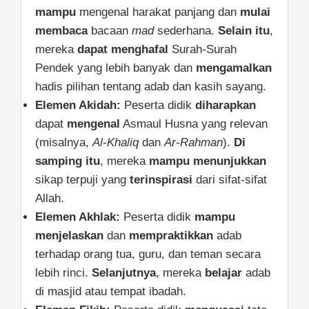
mampu
mengenal harakat panjang dan
mulai
membaca
bacaan
mad
sederhana.
Selain itu
,
mereka
dapat menghafal
Surah-Surah
Pendek yang lebih banyak dan
mengamalkan
hadis pilihan tentang adab dan kasih sayang.
Elemen Akidah:
Peserta didik
diharapkan
dapat
mengenal
Asmaul Husna yang relevan
(misalnya,
Al-Khaliq
dan
Ar-Rahman
).
Di
samping itu
, mereka
mampu
menunjukkan
sikap terpuji yang
terinspirasi
dari sifat-sifat
Allah.
Elemen Akhlak:
Peserta didik
mampu
menjelaskan
dan
mempraktikkan
adab
terhadap orang tua, guru, dan teman secara
lebih rinci.
Selanjutnya
, mereka
belajar
adab
di masjid atau tempat ibadah.