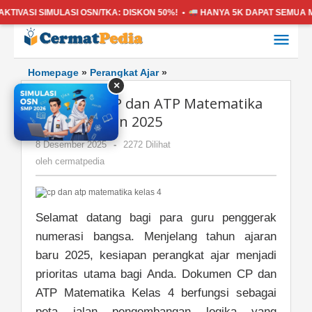
SIMULASI OSN/TKA:
DISKON 50%! •
HANYA 5K
DAPAT SEMUA MATA PEL
Lewati
ke
konten
Download
Homepage
»
Perangkat Ajar
»
×
CP
Download CP dan ATP Matematika
dan
ATP
Kelas 4 Tahun 2025
Matematika
oleh
8 Desember 2025
-
2272 Dilihat
Kelas
cermatpedia
4
oleh
cermatpedia
Tahun
2025
Selamat datang bagi para guru penggerak
numerasi bangsa. Menjelang tahun ajaran
baru 2025, kesiapan perangkat ajar menjadi
prioritas utama bagi Anda. Dokumen CP dan
ATP Matematika Kelas 4 berfungsi sebagai
peta jalan pengembangan logika yang