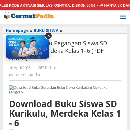
ODE AKTIVASI SIMULASI OSN/TKA:
DISKON 50%! •
HANYA 5K
DAPAT SE
Lewati
ke
konten
Download
Homepage
»
BUKU SISWA
»
×
Buku
Download Buku Pegangan Siswa SD
Pegangan
Siswa
Kurikulum Merdeka Kelas 1–6 (PDF
SD
Gratis)
Kurikulum
Merdeka
oleh
10 April 2025
-
267 Dilihat
cermatpedia
Kelas
oleh
cermatpedia
1–
6
(PDF
Gratis)
Download Buku Siswa SD
Kurikulu, Merdeka Kelas 1
- 6