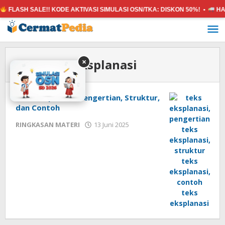
FLASH SALE!! KODE AKTIVASI SIMULASI OSN/TKA:
DISKON 50%! •
HAN
Lewati
ke
konten
Tag:
teks eksplanasi
×
Teks Eksplanasi: Pengertian, Struktur,
dan Contoh
oleh
RINGKASAN MATERI
13 Juni 2025
cermatpedia