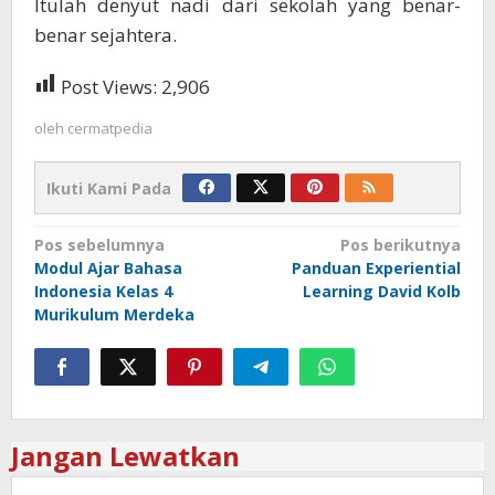
Itulah denyut nadi dari sekolah yang benar-
benar sejahtera.
Post Views:
2,906
oleh
cermatpedia
Ikuti Kami Pada
Navigasi
Pos sebelumnya
Pos berikutnya
Modul Ajar Bahasa
Panduan Experiential
pos
Indonesia Kelas 4
Learning David Kolb
Murikulum Merdeka
Jangan Lewatkan