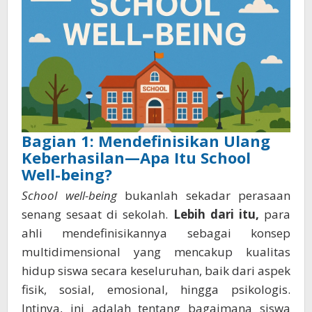
Bagian 1: Mendefinisikan Ulang
Keberhasilan—Apa Itu School
Well-being?
School well-being
bukanlah sekadar perasaan
senang sesaat di sekolah.
Lebih dari itu,
para
ahli mendefinisikannya sebagai konsep
multidimensional yang mencakup kualitas
hidup siswa secara keseluruhan, baik dari aspek
fisik, sosial, emosional, hingga psikologis.
Intinya, ini adalah tentang bagaimana siswa