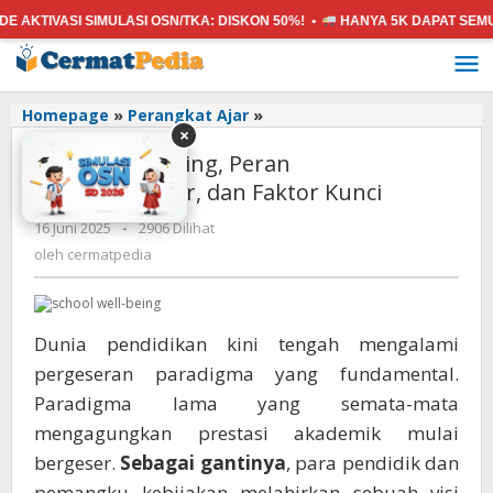
 SIMULASI OSN/TKA:
DISKON 50%! •
HANYA 5K
DAPAT SEMUA MATA PE
Lewati
ke
konten
School
Homepage
»
Perangkat Ajar
»
×
Well-
School Well-being, Peran
being,
Peran
Ekstrakurikuler, dan Faktor Kunci
Ekstrakurikuler,
oleh
16 Juni 2025
-
2906 Dilihat
dan
cermatpedia
Faktor
oleh
cermatpedia
Kunci
Dunia pendidikan kini tengah mengalami
pergeseran paradigma yang fundamental.
Paradigma lama yang semata-mata
mengagungkan prestasi akademik mulai
bergeser.
Sebagai gantinya
, para pendidik dan
pemangku kebijakan melahirkan sebuah visi