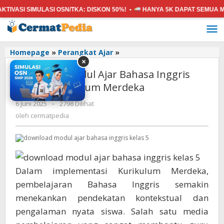
IMULASI OSN/TKA:
DISKON 50%! •
HANYA 5K
DAPAT SEMUA MATA PELA
Lewati
ke
konten
Download
Homepage
»
Perangkat Ajar
»
×
Modul
Download Modul Ajar Bahasa Inggris
Ajar
Bahasa
Kelas 5 Kurikulum Merdeka
Inggris
oleh
6 Juni 2025
-
2798 Dilihat
Kelas
cermatpedia
5
oleh
cermatpedia
Kurikulum
Merdeka
Dalam implementasi Kurikulum Merdeka,
pembelajaran Bahasa Inggris semakin
menekankan pendekatan kontekstual dan
pengalaman nyata siswa. Salah satu media