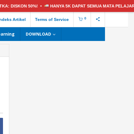
%! •
HANYA 5K
DAPAT SEMUA MATA PELAJARAN •
5 PAKE
0
ndeks Artikel
Terms of Service
earning
DOWNLOAD