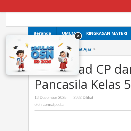
Lewati
ke
konten
Beranda
UMUM
RINGKASAN MATERI
×
Download
Homepage
»
Perangkat Ajar
»
CP
dan
Download CP da
ATP
Pendidikan
Pancasila Kelas 
Pancasila
Kelas
5
oleh
13 Desember 2025
-
2982 Dilihat
Tahun
cermatpedia
2025
oleh
cermatpedia