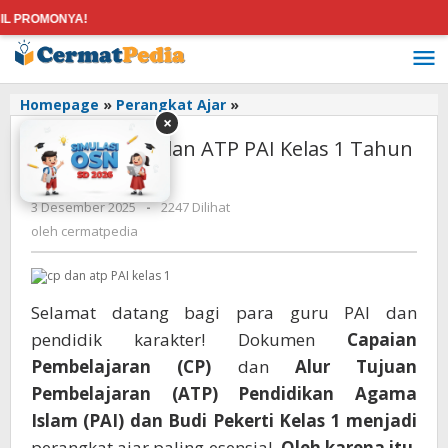
F
Lewati
ke
konten
Download
Homepage
»
Perangkat Ajar
»
×
CP
Download CP dan ATP PAI Kelas 1 Tahun
dan
ATP
2025
PAI
oleh
3 Desember 2025
-
2247 Dilihat
Kelas
cermatpedia
1
oleh
cermatpedia
Tahun
2025
Selamat datang bagi para guru PAI dan
pendidik karakter! Dokumen
Capaian
Pembelajaran (CP)
dan
Alur Tujuan
Pembelajaran (ATP) Pendidikan Agama
Islam (PAI) dan Budi Pekerti Kelas 1
menjadi
perangkat ajar paling esensial.
Oleh karena itu
,