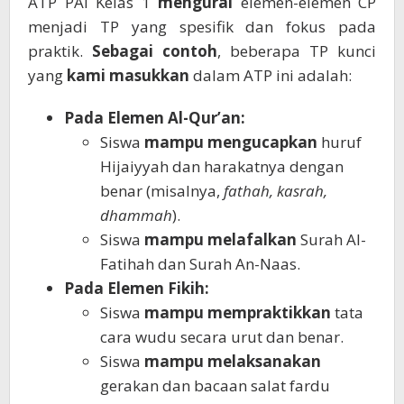
ATP PAI Kelas 1
mengurai
elemen-elemen CP
menjadi TP yang spesifik dan fokus pada
praktik.
Sebagai contoh
, beberapa TP kunci
yang
kami masukkan
dalam ATP ini adalah:
Pada Elemen Al-Qur’an:
Siswa
mampu
mengucapkan
huruf
Hijaiyyah dan harakatnya dengan
benar (misalnya,
fathah, kasrah,
dhammah
).
Siswa
mampu
melafalkan
Surah Al-
Fatihah dan Surah An-Naas.
Pada Elemen Fikih:
Siswa
mampu
mempraktikkan
tata
cara wudu secara urut dan benar.
Siswa
mampu
melaksanakan
gerakan dan bacaan salat fardu