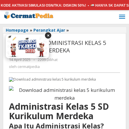
AKTIVASI SIMULASI OSN/TKA:
DISKON 50%! •
HANYA 5K
DAPAT SEMUA 
Lewati
ke
konten
DOWNLOAD
Homepage
»
Perangkat Ajar
»
×
ADMINISTRASI
DOWNLOAD ADMINISTRASI KELAS 5
KELAS
5
KURIKULUM MERDEKA
KURIKULUM
oleh
14 April 2025
-
2209 Dilihat
MERDEKA
cermatpedia
oleh
cermatpedia
Administrasi Kelas 5 SD
Kurikulum Merdeka
Apa Itu Administrasi Kelas?