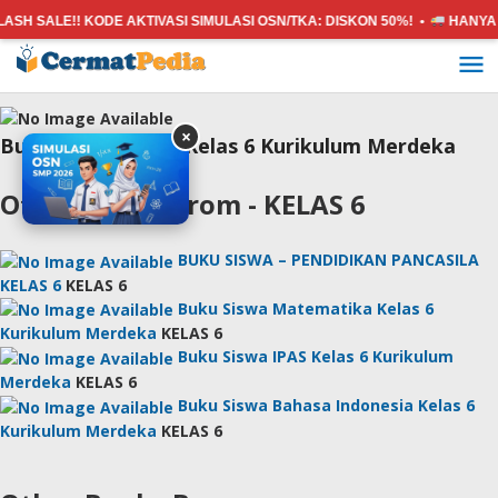
ASH SALE!! KODE AKTIVASI SIMULASI OSN/TKA:
DISKON 50%! •
HANYA 
Lewati
ke
konten
×
Buku Siswa PAIBP Kelas 6 Kurikulum Merdeka
Other Books From - KELAS 6
BUKU SISWA – PENDIDIKAN PANCASILA
KELAS 6
KELAS 6
Buku Siswa Matematika Kelas 6
Kurikulum Merdeka
KELAS 6
Buku Siswa IPAS Kelas 6 Kurikulum
Merdeka
KELAS 6
Buku Siswa Bahasa Indonesia Kelas 6
Kurikulum Merdeka
KELAS 6