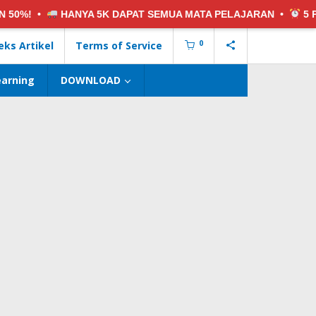
0%! •
HANYA 5K
DAPAT SEMUA MATA PELAJARAN •
5 PAK
0
eks Artikel
Terms of Service
earning
DOWNLOAD