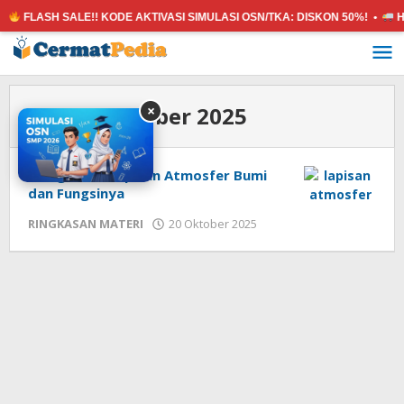
FLASH SALE!! KODE AKTIVASI SIMULASI OSN/TKA:
DISKON 50%! •
HA
Lewati
ke
konten
Bulan:
Oktober 2025
×
Mengenal 5 Lapisan Atmosfer Bumi
dan Fungsinya
oleh
RINGKASAN MATERI
20 Oktober 2025
cermatpedia